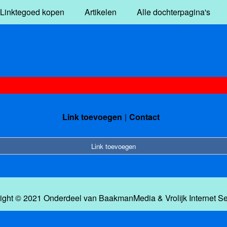
Linktegoed kopen
Artikelen
Alle dochterpagina's
Link toevoegen
Contact
Link toevoegen
ight © 2021 Onderdeel van
BaakmanMedia
&
Vrolijk Internet S